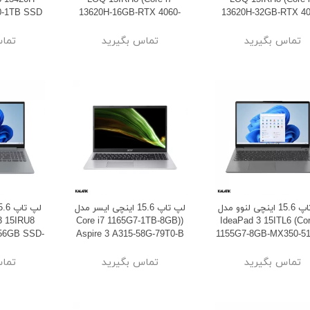
5 13420H-
LOQ 15IRH8 (Core i7
LOQ 15IRH8 (Core 
-1TB SSD)
13620H-16GB-RTX 4060-
13620H-32GB-RTX 40
512GB SSD)
1TB SSD)
تماس بگیرید
تماس بگیرید
تماس
اسپیکر قابل حمل مدل HM-901-
پایه نگهدارنده و شارژر بی سیم
شارسل
صندلی عقب خودرو باسئوس
لپ تاپ 15.6 اینچی لنوو مدل
لپ تاپ 15.6 اینچی ایسر مدل
Energy Storage مدل WXHZ-01
3 15IRU8
(Core i7 1165G7-1TB-8GB)
IdeaPad 3 15ITL6 (Cor
27%
21%
256GB SSD-
Aspire 3 A315-58G-79T0-B
1155G7-8GB-MX350-5
1,099,000
1,549,000
تومان
تومان
SSD)
1,499,000
1,949,000
تومان
تومان
تماس بگیرید
تماس بگیرید
تماس