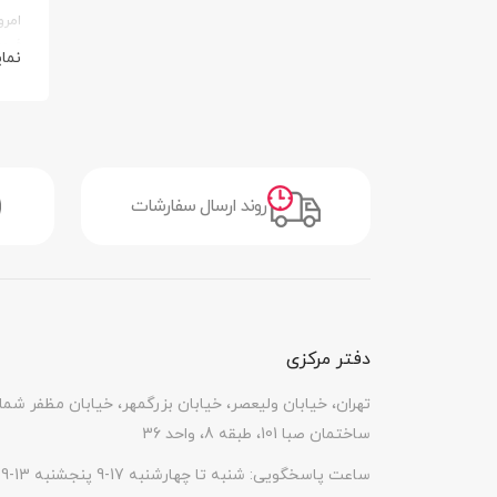
امرو
فروش
نما
برند
فروش
رسمی
قی
روند ارسال سفارشات
با ا
هستن
می‌ت
همان
لیس
دفتر مرکزی
تهران، خیابان ولیعصر، خیابان بزرگمهر، خیابان مظفر شما
ساختمان صبا 101، طبقه 8، واحد 36
ساعت پاسخگویی: شنبه تا چهارشنبه 17-9 پنجشنبه 13-9