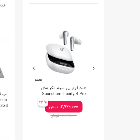
i7
60-
ی بی سیم انکر مدل
ساعت هوشمند کیسلکت مدل
Calling Watch Ks2
Soundcore Liberty 
e i5
23%
24%
12GB
5,099,000
12,999,00
تومان
تومان
6,599,000
16,999,00
تومان
تومان