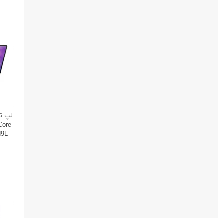
Core
H9L