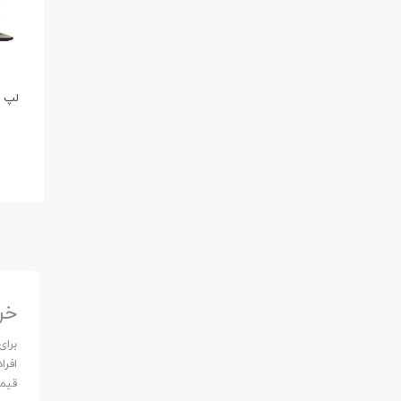
خر
برای
افرا
قیمت