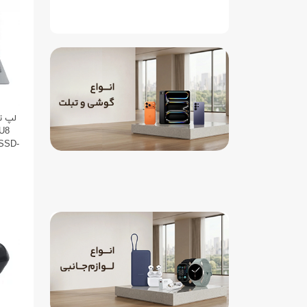
RU8
 SSD-