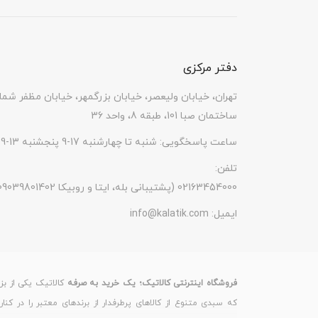
دفتر مرکزی
تهران، خیابان ولیعصر، خیابان بزرگمهر، خیابان مظفر شما
ساختمان صبا 101، طبقه 8، واحد 36
ساعت پاسخگویی: شنبه تا چهارشنبه 17-9 پنجشنبه 13-9
تلفن:
(پشتیبانی بله، ایتا و روبیکا 09039801402) 02163454000
ایمیل:
info@kalatik.com
فروشگاه اینترنتی کالاتیک؛ یک خرید به صرفه
کالاتیک یکی از بز
که سبدی متنوع از کالاهای پرطرفدار از برندهای معتبر را در کنا