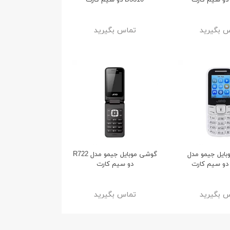
B3310 دو سیم کارت
 بگیرید
تماس بگیرید
پایه نگهدارنده و شارژر بی سیم
اسپیکر قابل حمل هادرون مدل
صندلی عقب خودرو باسئوس
BTS107
ایل جیمو مدل
گوشی موبایل جیمو مدل R722
Energy Stora مدل WXHZ-01
دو سیم کارت
26%
27%
2,999,000
1,099,000
تومان
تومان
3,999,000
1,499,000
تومان
تومان
 بگیرید
تماس بگیرید