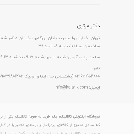
سازنده
Intel
سری پردازنده
Core i7
دفتر مرکزی
نوع پردازنده
64 بیتی
تهران، خیابان ولیعصر، خیابان بزرگمهر، خیابان مظفر شما
ساختمان صبا 101، طبقه 8، واحد 36
حافظه کش (Cache)
256KB | L2: 1MB | L3: 8MB
ساعت پاسخگویی: شنبه تا چهارشنبه 17-9 پنجشنبه 13-9
محدوده سرعت پردازنده
1.8 گیگاهرتز تا 4.0 گیگاهرتز
تلفن:
پردازنده گرافیکی
NVIDIA MX150
(پشتیبانی بله، ایتا و روبیکا 09039801402) 02163454000
حافظه پردازنده گرافیکی
4 گیگابایت
ایمیل:
info@kalatik.com
حافظه رم (Ram)
8 گیگابایت
نوع حافظه رم
DDR4
فروشگاه اینترنتی کالاتیک؛ یک خرید به صرفه
کالاتیک یکی از بز
ظرفیت حافظه داخلی
1 ترابایت
که سبدی متنوع از کالاهای پرطرفدار از برندهای معتبر را در کنا
می‌دهد. در کالاتیک می‌توانید نسبت به خرید گوشی موبایل از 