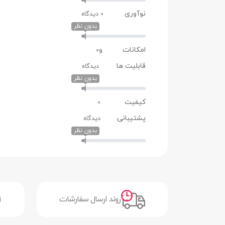
سیستم عامل
ندارد
نوآوری
0 دیدگاه
بدون نظر
صفحه نمایش
نوع صفحه نمایش
IPS
امکانات و
0
قابلیت ها
صفحه نمایش لمسی
ندارد
دیدگاه
بدون نظر
اندازه صفحه نمایش
15.6 اینچ
کیفیت
0
رزولوشن
(1080 × 1920) پیکسل
پشتیبانی
دیدگاه
نسبت ابعاد صفحه
16:9
بدون نظر
نمایش
پوشش سطح صفحه
مات
نمایش
روند ارسال سفارشات
پلتفرم
مدل پردازنده مرکزی
8550U