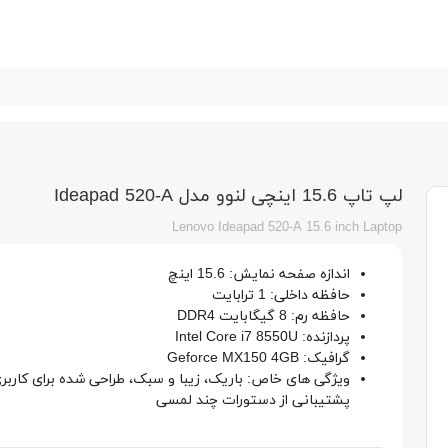
لپ تاپ 15.6 اینچی لنوو مدل Ideapad 520-A
Lenovo Ideapad 520-A 15.6 inch Laptop
اندازه صفحه نمایش: 15.6 اینچ
حافظه داخلی: 1 ترابایت
حافظه رم: 8 گیگابایت DDR4
پردازنده: Intel Core i7 8550U
گرافیک: Geforce MX150 4GB
ویژگی های خاص: باریک، زیبا و سبک، طراحی شده برای کارب
پشتیبانی از دستورات چند لمسی