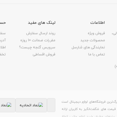
اطلاعات
لینک های مفید
حسا
لی،
فروش ویژه
روند ارسال سفارش
سفا
محصولات جدید
مقررات ضمانت 10 روزه
آدر
L1: 
نمایندگی های شارسل
سرویس گنجه چیست؟
اطل
تماس با ما
فروش اقساطی
تخف
رگ‌ترین فروشگاه‌های لوازم دیجیتال است
ر قیمت های شگفت‌انگیز به کاربران ارائه
برندهای مطرح، خرید لوازم جانبی انواع