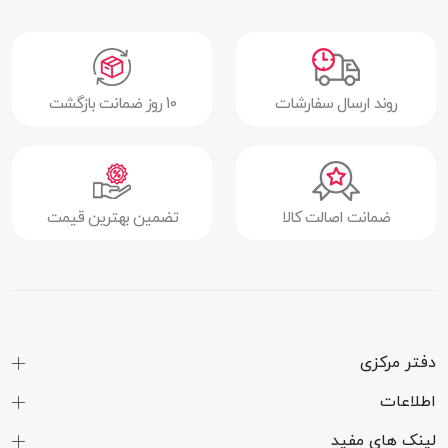
نوع صفحه
IPS
نمایش
صفحه نمایش
ندارد
روند ارسال سفارشات
10 روز ضمانت بازگشت
لمسی
اندازه صفحه
15.6 اینچ
نمایش
ضمانت اصالت کالا
تضمین بهترین قیمت
رزولوشن
(1080 × 1920) پیکسل
پوشش سطح
مات
صفحه نمایش
نرخ تازه سازی
144 هرتز
دفتر مرکزی
تصویر
اطلاعات
پلتفرم
لینک های مفید