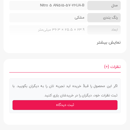
مدل
Nitro 5 AN515-57-76UA-B
رنگ بندی
مشکی
ابعاد
23.9 × 25.5 × 36.3 میلی‌متر
وزن
2.3 کیلوگرم
نمایش بیشتر
وبکم
دارد
درایو نوری
ندارد
نظرات (0)
تاچ پد
دارد
اگر این محصول را قبلاً خریده اید تجربه تان را به دیگران بگویید. با
کیبورد با نور
دارد
ثبت نظرات خود، دیگران را در خریدشان یاری کنید.
پس‌زمینه
ثبت دیدگاه
سیستم عامل
ندارد
صفحه نمایش