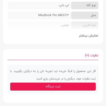
نوع کالا
لپ تاپ
مدل
MacBook Pro MKGT3
نوع کاربری
طراحی
سال تولید
2021
نمایش بیشتر
رنگ بندی
خاکستری (Space Gray)
ابعاد
15.5 × 221.2 × 321.6 میلی‌متر
نظرات (0)
وزن
1.6 کیلوگرم
اگر این محصول را قبلاً خریده اید تجربه تان را به دیگران بگویید. با
جنس بدنه
آلومینیوم (Aluminium)
ثبت نظرات خود، دیگران را در خریدشان یاری کنید.
وبکم
دوربین با کیفیت (Full HD (1920 × 1080 |
ثبت دیدگاه
دوربین دارای قابلیت پردازش پیشرفته تصویر
(IPS)