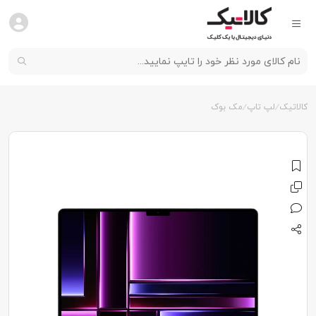
کالاتیک
لپ تاپ
مک بوک