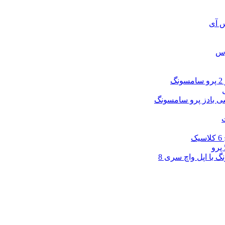
س آی
وس