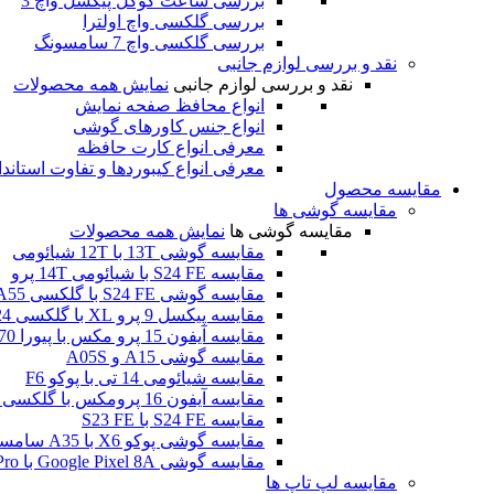
بررسی ساعت گوگل پیکسل واچ 3
بررسی گلکسی واچ اولترا
بررسی گلکسی واچ 7 سامسونگ
نقد و بررسی لوازم جانبی
نقد و بررسی لوازم جانبی
نمایش همه محصولات
انواع محافظ صفحه نمایش
انواع جنس کاورهای گوشی
معرفی انواع کارت حافظه
معرفی انواع کیبوردها و تفاوت استاند
مقایسه محصول
مقایسه گوشی ها
مقایسه گوشی ها
نمایش همه محصولات
مقایسه گوشی 13T با 12T شیائومی
مقایسه S24 FE با شیائومی 14T پرو
مقایسه گوشی S24 FE با گلکسی A55
مقایسه پیکسل 9 پرو XL با گلکسی S24 اولترا
مقایسه آیفون 15 پرو مکس با پیورا 70 اولترا هوآوی
مقایسه گوشی A15 و A05S
مقایسه شیائومی 14 تی با پوکو F6
مقایسه آیفون 16 پرومکس با گلکسی اس 24 اولترا
مقایسه S24 FE با S23 FE
مقایسه گوشی پوکو X6 با A35 سامسونگ
مقایسه گوشی Google Pixel 8A با Poco F6 Pro
مقایسه لپ تاپ ها