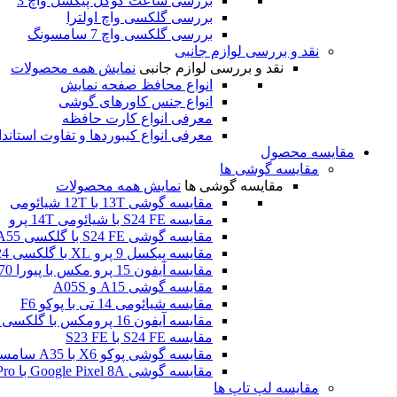
بررسی ساعت گوگل پیکسل واچ 3
بررسی گلکسی واچ اولترا
بررسی گلکسی واچ 7 سامسونگ
نقد و بررسی لوازم جانبی
نقد و بررسی لوازم جانبی
نمایش همه محصولات
انواع محافظ صفحه نمایش
انواع جنس کاورهای گوشی
معرفی انواع کارت حافظه
معرفی انواع کیبوردها و تفاوت استاند
مقایسه محصول
مقایسه گوشی ها
مقایسه گوشی ها
نمایش همه محصولات
مقایسه گوشی 13T با 12T شیائومی
مقایسه S24 FE با شیائومی 14T پرو
مقایسه گوشی S24 FE با گلکسی A55
مقایسه پیکسل 9 پرو XL با گلکسی S24 اولترا
مقایسه آیفون 15 پرو مکس با پیورا 70 اولترا هوآوی
مقایسه گوشی A15 و A05S
مقایسه شیائومی 14 تی با پوکو F6
مقایسه آیفون 16 پرومکس با گلکسی اس 24 اولترا
مقایسه S24 FE با S23 FE
مقایسه گوشی پوکو X6 با A35 سامسونگ
مقایسه گوشی Google Pixel 8A با Poco F6 Pro
مقایسه لپ تاپ ها