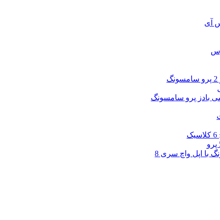
س آی
وس