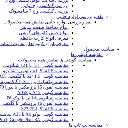
بررسی ساعت گوگل پیکسل واچ 3
بررسی گلکسی واچ اولترا
بررسی گلکسی واچ 7 سامسونگ
نقد و بررسی لوازم جانبی
نقد و بررسی لوازم جانبی
نمایش همه محصولات
انواع محافظ صفحه نمایش
انواع جنس کاورهای گوشی
معرفی انواع کارت حافظه
معرفی انواع کیبوردها و تفاوت استاند
مقایسه محصول
مقایسه گوشی ها
مقایسه گوشی ها
نمایش همه محصولات
مقایسه گوشی 13T با 12T شیائومی
مقایسه S24 FE با شیائومی 14T پرو
مقایسه گوشی S24 FE با گلکسی A55
مقایسه پیکسل 9 پرو XL با گلکسی S24 اولترا
مقایسه آیفون 15 پرو مکس با پیورا 70 اولترا هوآوی
مقایسه گوشی A15 و A05S
مقایسه شیائومی 14 تی با پوکو F6
مقایسه آیفون 16 پرومکس با گلکسی اس 24 اولترا
مقایسه S24 FE با S23 FE
مقایسه گوشی پوکو X6 با A35 سامسونگ
مقایسه گوشی Google Pixel 8A با Poco F6 Pro
مقایسه لپ تاپ ها