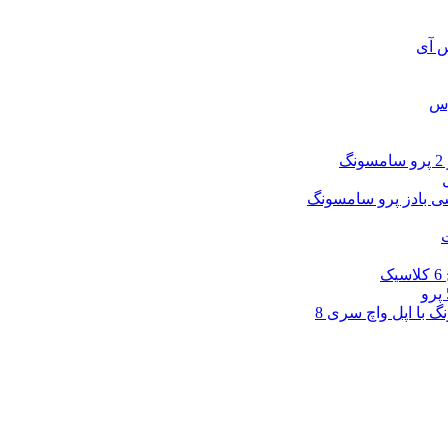
س آی
وس