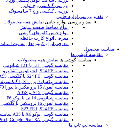
بررسی ساعت گوگل پیکسل واچ 3
بررسی گلکسی واچ اولترا
بررسی گلکسی واچ 7 سامسونگ
نقد و بررسی لوازم جانبی
نقد و بررسی لوازم جانبی
نمایش همه محصولات
انواع محافظ صفحه نمایش
انواع جنس کاورهای گوشی
معرفی انواع کارت حافظه
معرفی انواع کیبوردها و تفاوت استاند
مقایسه محصول
مقایسه گوشی ها
مقایسه گوشی ها
نمایش همه محصولات
مقایسه گوشی 13T با 12T شیائومی
مقایسه S24 FE با شیائومی 14T پرو
مقایسه گوشی S24 FE با گلکسی A55
مقایسه پیکسل 9 پرو XL با گلکسی S24 اولترا
مقایسه آیفون 15 پرو مکس با پیورا 70 اولترا هوآوی
مقایسه گوشی A15 و A05S
مقایسه شیائومی 14 تی با پوکو F6
مقایسه آیفون 16 پرومکس با گلکسی اس 24 اولترا
مقایسه S24 FE با S23 FE
مقایسه گوشی پوکو X6 با A35 سامسونگ
مقایسه گوشی Google Pixel 8A با Poco F6 Pro
مقایسه لپ تاپ ها