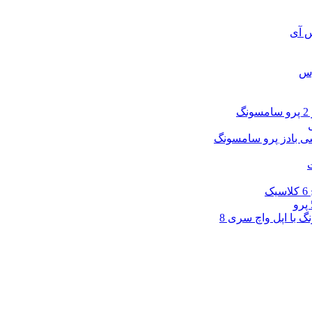
س آی
وس