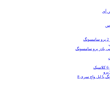
س آی
وس