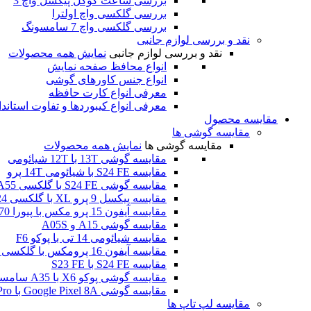
بررسی ساعت گوگل پیکسل واچ 3
بررسی گلکسی واچ اولترا
بررسی گلکسی واچ 7 سامسونگ
نقد و بررسی لوازم جانبی
نقد و بررسی لوازم جانبی
نمایش همه محصولات
انواع محافظ صفحه نمایش
انواع جنس کاورهای گوشی
معرفی انواع کارت حافظه
معرفی انواع کیبوردها و تفاوت استاند
مقایسه محصول
مقایسه گوشی ها
مقایسه گوشی ها
نمایش همه محصولات
مقایسه گوشی 13T با 12T شیائومی
مقایسه S24 FE با شیائومی 14T پرو
مقایسه گوشی S24 FE با گلکسی A55
مقایسه پیکسل 9 پرو XL با گلکسی S24 اولترا
مقایسه آیفون 15 پرو مکس با پیورا 70 اولترا هوآوی
مقایسه گوشی A15 و A05S
مقایسه شیائومی 14 تی با پوکو F6
مقایسه آیفون 16 پرومکس با گلکسی اس 24 اولترا
مقایسه S24 FE با S23 FE
مقایسه گوشی پوکو X6 با A35 سامسونگ
مقایسه گوشی Google Pixel 8A با Poco F6 Pro
مقایسه لپ تاپ ها